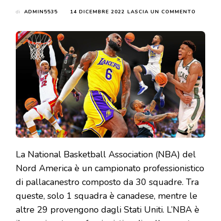
SU
di
ADMIN5535
14 DICEMBRE 2022
LASCIA UN COMMENTO
TUTTO
QUELLO
CHE
SI
DOVREB
SAPERE
SUI
3
MIGLIOR
GIOCATO
DELLA
NBA
La National Basketball Association (NBA) del
Nord America è un campionato professionistico
di pallacanestro composto da 30 squadre. Tra
queste, solo 1 squadra è canadese, mentre le
altre 29 provengono dagli Stati Uniti. L’NBA è