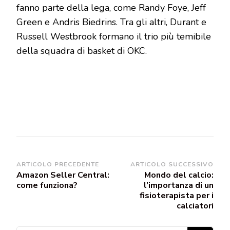
fanno parte della lega, come Randy Foye, Jeff
Green e Andris Biedrins. Tra gli altri, Durant e
Russell Westbrook formano il trio più temibile
della squadra di basket di OKC.
Navigazione
ARTICOLO PRECEDENTE
ARTICOLO SUCCESSIVO
Amazon Seller Central:
Mondo del calcio:
articoli
come funziona?
l’importanza di un
fisioterapista per i
calciatori