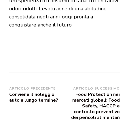
un’esperienza di consumo di tabacco con cattivi
odori ridotti. L’evoluzione di una abitudine
consolidata negli anni, oggi pronta a
conquistare anche il futuro.
Navigazione
ARTICOLO PRECEDENTE
ARTICOLO SUCCESSIVO
Conviene il noleggio
Food Protection nei
articoli
auto a lungo termine?
mercati globali: Food
Safety, HACCP e
controllo preventivo
dei pericoli alimentari