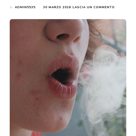
SU
di
ADMIN5535
30 MARZO 2026
LASCIA UN COMMENTO
DISPOSITIV
PER
IL
RISCALDA
DEL
TABACCO:
È
DAVVERO
IL
MOMENTO
DI
PROVARLI?