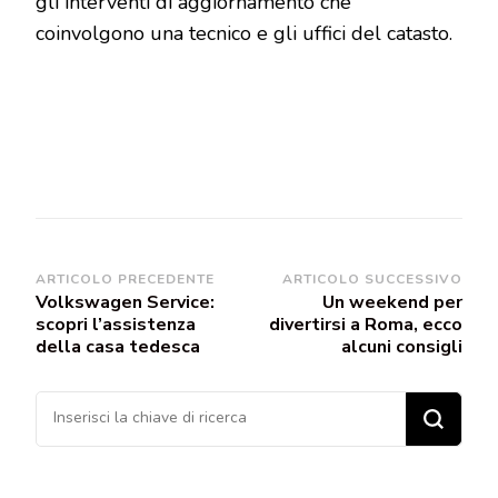
gli interventi di aggiornamento che
coinvolgono una tecnico e gli uffici del catasto.
Navigazione
ARTICOLO PRECEDENTE
ARTICOLO SUCCESSIVO
Volkswagen Service:
Un weekend per
articoli
scopri l’assistenza
divertirsi a Roma, ecco
della casa tedesca
alcuni consigli
Cerchi
qualcosa?