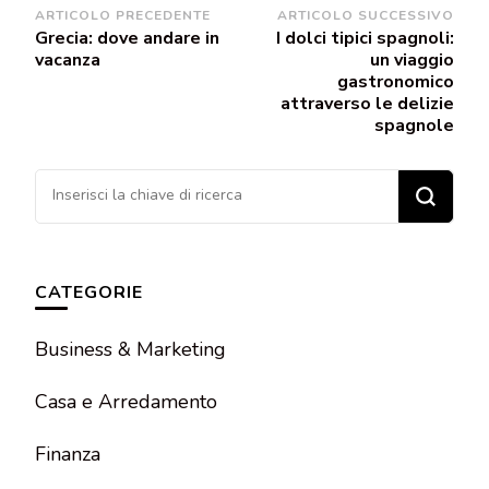
Navigazione
ARTICOLO PRECEDENTE
ARTICOLO SUCCESSIVO
Grecia: dove andare in
I dolci tipici spagnoli:
articoli
vacanza
un viaggio
gastronomico
attraverso le delizie
spagnole
Cerchi
qualcosa?
CATEGORIE
Business & Marketing
Casa e Arredamento
Finanza