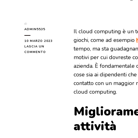
di
ADMIN5535
Il cloud computing è un t
giochi, come ad esempio
10 MARZO 2023
LASCIA UN
tempo, ma sta guadagnand
SU
COMMENTO
motivi per cui dovreste co
I
MOTIVI
azienda. È fondamentale ch
PER
cose sia ai dipendenti che
CUI
LA
contatto con un maggior nu
VOSTRA
cloud computing.
AZIENDA
DOVREBBE
UTILIZZARE
Migliorame
IL
CLOUD
COMPUTING
attività