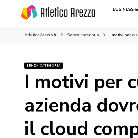
BUSINESS 
Atletico Arezzo
AtleticoArezzo.it
Senza categoria
I motivi per c
SENZA CATEGORIA
I motivi per c
azienda dovr
il cloud com