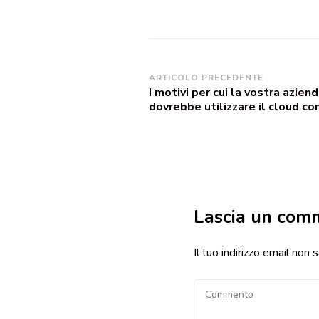
Navigazione
ARTICOLO PRECEDENTE
I motivi per cui la vostra azien
articoli
dovrebbe utilizzare il cloud c
Lascia un com
Il tuo indirizzo email non 