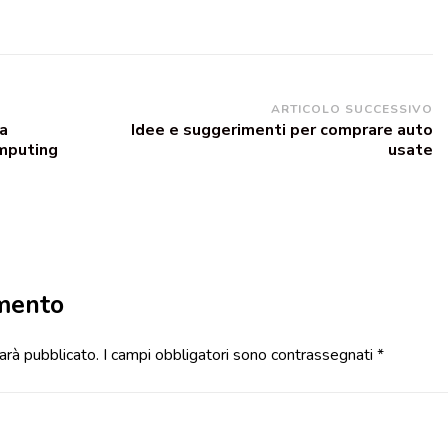
ARTICOLO SUCCESSIVO
da
Idee e suggerimenti per comprare auto
omputing
usate
mento
sarà pubblicato.
I campi obbligatori sono contrassegnati
*