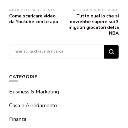
Navigazione
ARTICOLO PRECEDENTE
ARTICOLO SUCCESSIVO
Come scaricare video
Tutto quello che si
articoli
da Youtube con le app
dovrebbe sapere sui 3
migliori giocatori della
NBA
Cerchi
qualcosa?
CATEGORIE
Business & Marketing
Casa e Arredamento
Finanza